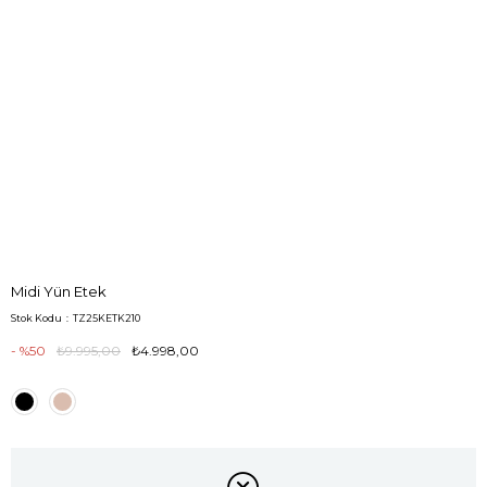
Midi Yün Etek
Stok Kodu
TZ25KETK210
50
₺9.995,00
₺4.998,00