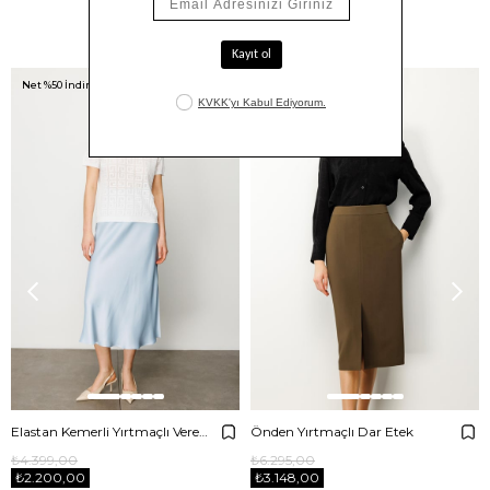
Benzer Ürünler
Net %50 İndirim!
Net %50 İndirim!
Elastan Kemerli Yırtmaçlı Verev Etek
Önden Yırtmaçlı Dar Etek
₺4.399,00
₺6.295,00
₺2.200,00
₺3.148,00