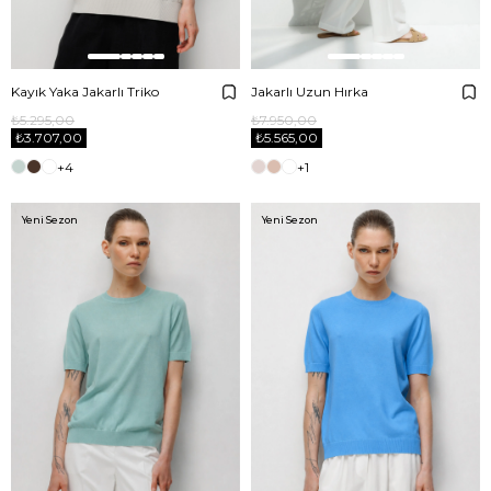
Kayık Yaka Jakarlı Triko
Jakarlı Uzun Hırka
₺5.295,00
₺7.950,00
₺3.707,00
₺5.565,00
+4
+1
Yeni Sezon
Yeni Sezon