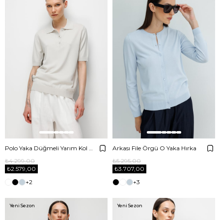
Polo Yaka Düğmeli Yarım Kol Triko
Arkası File Örgü O Yaka Hırka
₺4.299,00
₺5.295,00
₺2.579,00
₺3.707,00
+2
+3
Yeni Sezon
Yeni Sezon