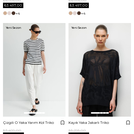
₺4.995,00
₺4.995,00
₺3.497,00
₺3.497,00
+4
+4
Yeni Sezon
Yeni Sezon
Çizgili O Yaka Yarım Kol Triko
Kayık Yaka Jakarlı Triko
₺3.499,00
₺5.295,00