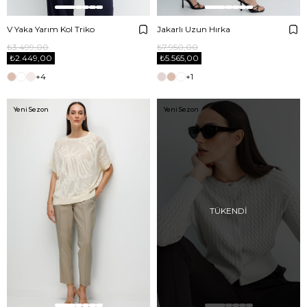
V Yaka Yarım Kol Triko
Jakarlı Uzun Hırka
₺3.499,00
₺7.950,00
₺2.449,00
₺5.565,00
+4
+1
Yeni Sezon
Yeni Sezon
TÜKENDI