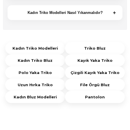
İnce ipliklerden üretilen kadın triko modelleri yaz
değerlendirilebilir.
aylarında da tercih edilebilir. Triko bluz, kayık yaka
+
Kadın Triko Modelleri Nasıl Yıkanmalıdır?
triko, polo yaka triko ve file örgü bluz hafif yapısıyla
Kadın triko modelleri ürün etiketinde yer alan
öne çıkar.
yıkama talimatlarına uygun şekilde
temizlenmelidir. Düşük sıcaklıkta, hassas
programda yıkanması ve düz zeminde
Kadın Triko Modelleri
Triko Bluz
kurutulması önerilir.
Kadın Triko Bluz
Kayık Yaka Triko
Polo Yaka Triko
Çizgili Kayık Yaka Triko
Uzun Hırka Triko
File Örgü Bluz
Kadın Bluz Modelleri
Pantolon