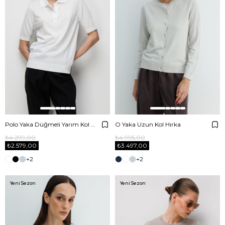
Polo Yaka Düğmeli Yarım Kol Triko
O Yaka Uzun Kol Hırka
₺4.299,00
₺4.995,00
₺2.579,00
₺3.497,00
+2
+2
Yeni Sezon
Yeni Sezon