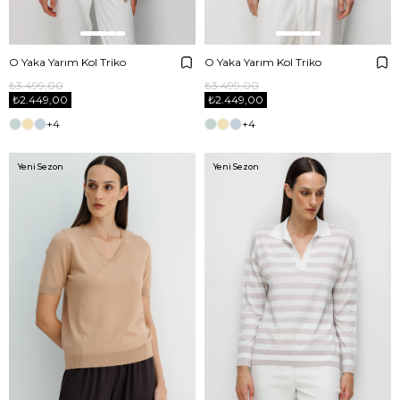
O Yaka Yarım Kol Triko
O Yaka Yarım Kol Triko
₺3.499,00
₺3.499,00
₺2.449,00
₺2.449,00
+4
+4
Yeni Sezon
Yeni Sezon