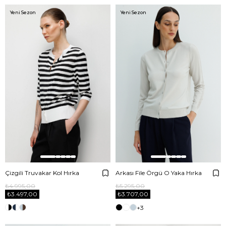
Yeni Sezon
Yeni Sezon
Çizgili Truvakar Kol Hırka
Arkası File Örgü O Yaka Hırka
₺4.995,00
₺5.295,00
₺3.497,00
₺3.707,00
+3