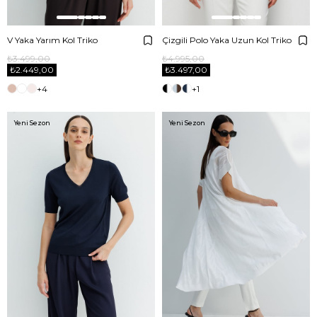
V Yaka Yarım Kol Triko
Çizgili Polo Yaka Uzun Kol Triko
₺3.499,00
₺4.995,00
₺2.449,00
₺3.497,00
+4
+1
Yeni Sezon
Yeni Sezon