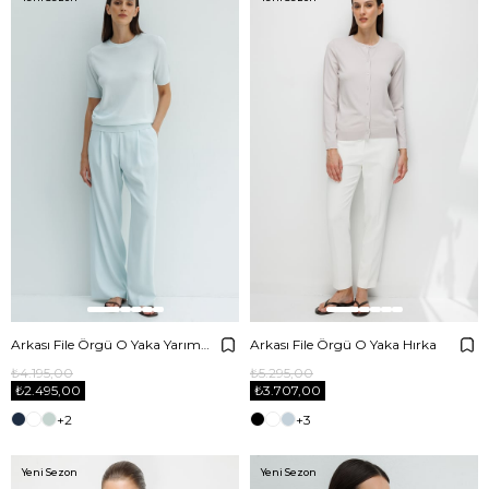
Arkası File Örgü O Yaka Yarım Kol Triko
Arkası File Örgü O Yaka Hırka
₺4.195,00
₺5.295,00
₺2.495,00
₺3.707,00
+2
+3
Yeni Sezon
Yeni Sezon