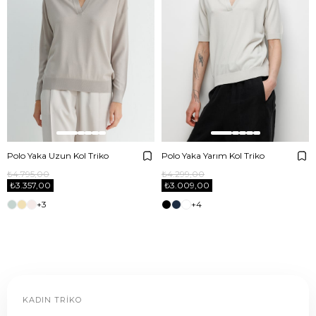
Polo Yaka Uzun Kol Triko
Polo Yaka Yarım Kol Triko
₺4.795,00
₺4.299,00
₺3.357,00
₺3.009,00
+3
+4
KADIN TRIKO