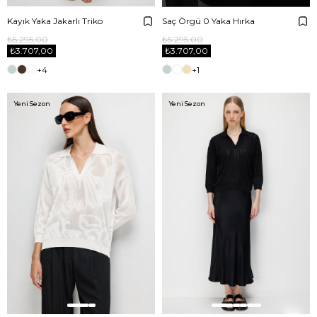
Kayık Yaka Jakarlı Triko
Saç Örgü 0 Yaka Hırka
₺5.295,00
₺5.295,00
₺3.707,00
₺3.707,00
+4
+1
Yeni Sezon
Yeni Sezon