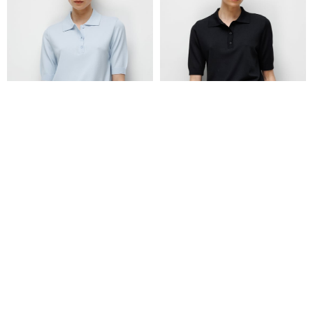
Polo Yaka Düğmeli Yarım Kol Triko
Polo Yaka Düğmeli Yarım Kol Triko
₺4.299,00
₺4.299,00
₺2.579,00
₺2.579,00
+2
+2
Yeni Sezon
Yeni Sezon