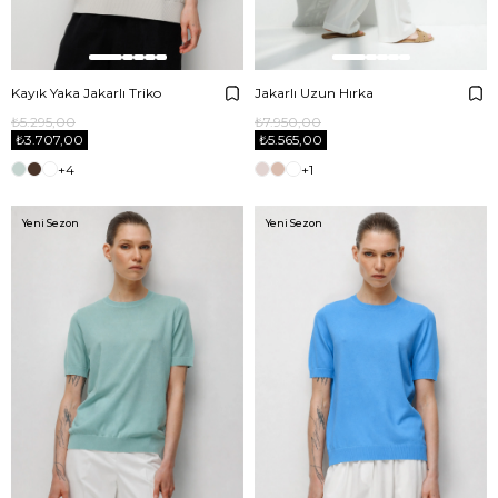
Kayık Yaka Jakarlı Triko
Jakarlı Uzun Hırka
₺5.295,00
₺7.950,00
₺3.707,00
₺5.565,00
+4
+1
Yeni Sezon
Yeni Sezon