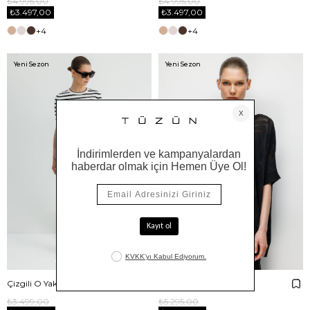
₺4.995,00
₺4.995,00
₺3.497,00
₺3.497,00
+4
+4
Yeni Sezon
Yeni Sezon
Çizgili O Yaka Yarım Kol Triko
Kayık Yaka Jakarlı Triko
₺3.499,00
₺5.295,00