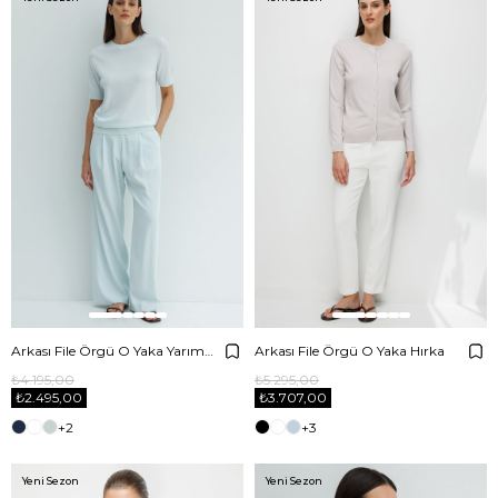
Arkası File Örgü O Yaka Yarım Kol Triko
Arkası File Örgü O Yaka Hırka
₺4.195,00
₺5.295,00
₺2.495,00
₺3.707,00
+2
+3
Yeni Sezon
Yeni Sezon