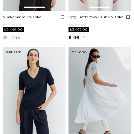
V Yaka Yarım Kol Triko
Çizgili Polo Yaka Uzun Kol Triko
₺3.499,00
₺4.995,00
₺2.449,00
₺3.497,00
+4
+1
Yeni Sezon
Yeni Sezon