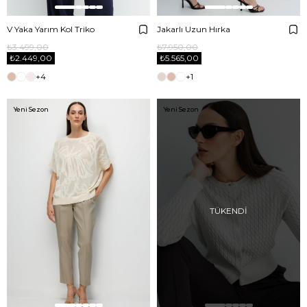
V Yaka Yarım Kol Triko
Jakarlı Uzun Hırka
₺3.499,00
₺7.950,00
₺2.449,00
₺5.565,00
+4
+1
Yeni Sezon
Yeni Sezon
TÜKENDI