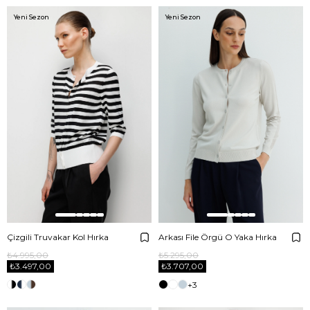
Yeni Sezon
Yeni Sezon
Çizgili Truvakar Kol Hırka
Arkası File Örgü O Yaka Hırka
₺4.995,00
₺5.295,00
₺3.497,00
₺3.707,00
+3