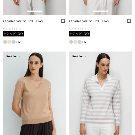
O Yaka Yarım Kol Triko
O Yaka Yarım Kol Triko
₺3.499,00
₺3.499,00
₺2.449,00
₺2.449,00
+4
+4
Yeni Sezon
Yeni Sezon