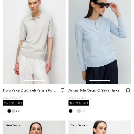
Polo Yaka Düğmeli Yarım Kol Triko
Arkası File Örgü O Yaka Hırka
₺4.299,00
₺5.295,00
₺2.579,00
₺3.707,00
+2
+3
Yeni Sezon
Yeni Sezon