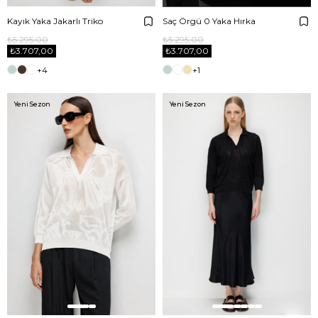
Kayık Yaka Jakarlı Triko
Saç Örgü 0 Yaka Hırka
₺5.295,00
₺5.295,00
₺3.707,00
₺3.707,00
+4
+1
Yeni Sezon
Yeni Sezon