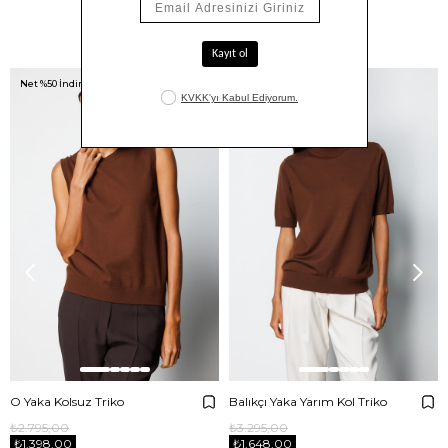
Benzer Ürünler
Net %50 İndirim!
Net %50 İndirim!
O Yaka Kolsuz Triko
Balıkçı Yaka Yarım Kol Triko
₺2.795,00
₺3.295,00
₺1.398,00
₺1.648,00