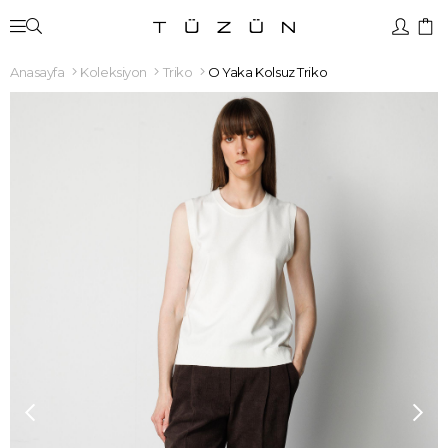
Anasayfa
Koleksiyon
Triko
O Yaka Kolsuz Triko