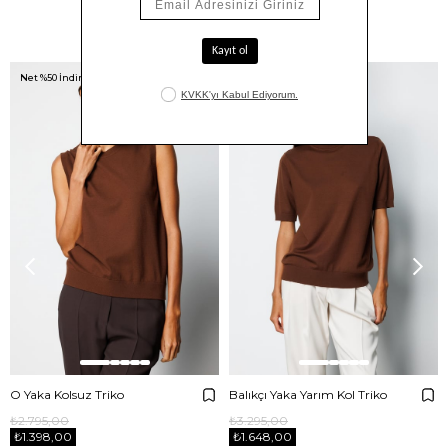
Benzer Ürünler
Net %50 İndirim!
Net %50 İndirim!
O Yaka Kolsuz Triko
Balıkçı Yaka Yarım Kol Triko
₺2.795,00
₺3.295,00
₺1.398,00
₺1.648,00