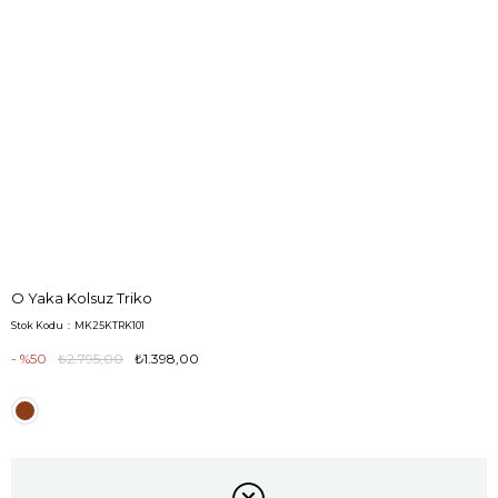
O Yaka Kolsuz Triko
Stok Kodu
MK25KTRK101
50
₺2.795,00
₺1.398,00