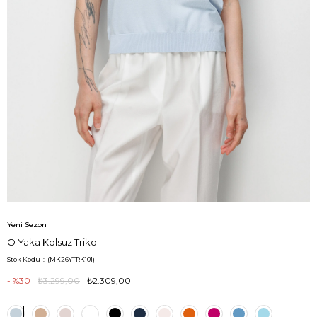
Yeni Sezon
O Yaka Kolsuz Triko
Stok Kodu
(MK26YTRK101)
30
₺3.299,00
₺2.309,00