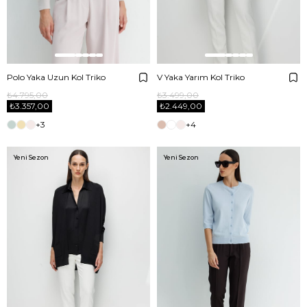
Polo Yaka Uzun Kol Triko
V Yaka Yarım Kol Triko
₺4.795,00
₺3.499,00
₺3.357,00
₺2.449,00
+3
+4
Yeni Sezon
Yeni Sezon