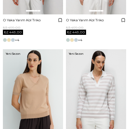
O Yaka Yarım Kol Triko
O Yaka Yarım Kol Triko
₺3.499,00
₺3.499,00
₺2.449,00
₺2.449,00
+4
+4
Yeni Sezon
Yeni Sezon