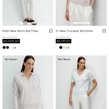
Polo Yaka Yarım Kol Triko
O Yaka Truvakar Kol Hırka
₺4.299,00
₺4.595,00
₺3.009,00
₺3.217,00
+4
+3
Yeni Sezon
Yeni Sezon