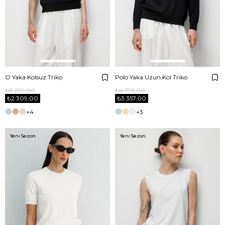
O Yaka Kolsuz Triko
Polo Yaka Uzun Kol Triko
₺3.299,00
₺4.795,00
₺2.309,00
₺3.357,00
+4
+3
Yeni Sezon
Yeni Sezon