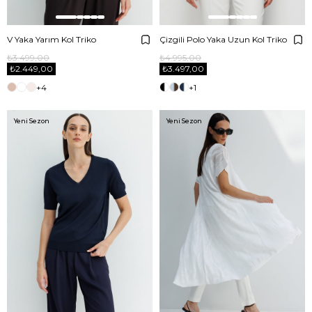
V Yaka Yarım Kol Triko
Çizgili Polo Yaka Uzun Kol Triko
₺3.499,00
₺4.995,00
₺2.449,00
₺3.497,00
+4
+1
Yeni Sezon
Yeni Sezon