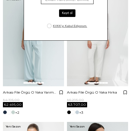
Arkası File Örgü O Yaka Yarım Kol Triko
Arkası File Örgü O Yaka Hırka
₺4.195,00
₺5.295,00
₺2.495,00
₺3.707,00
+2
+3
Yeni Sezon
Yeni Sezon