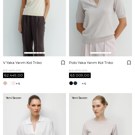
V Yaka Yarım Kol Triko
Polo Yaka Yarım Kol Triko
₺3.499,00
₺4.299,00
₺2.449,00
₺3.009,00
+4
+4
Yeni Sezon
Yeni Sezon