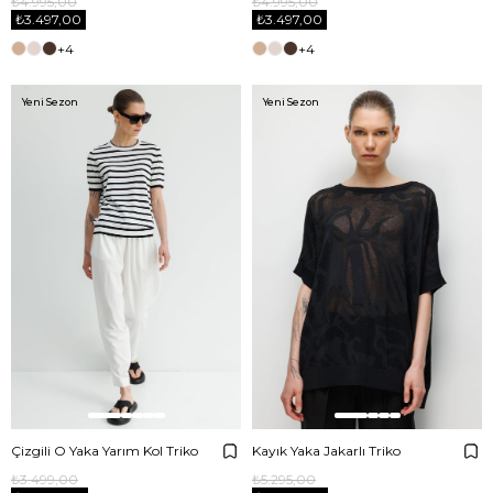
₺4.995,00
₺4.995,00
₺3.497,00
₺3.497,00
+4
+4
Yeni Sezon
Yeni Sezon
Çizgili O Yaka Yarım Kol Triko
Kayık Yaka Jakarlı Triko
₺3.499,00
₺5.295,00