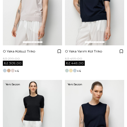
O Yaka Kolsuz Triko
O Yaka Yarım Kol Triko
₺3.299,00
₺3.499,00
₺2.309,00
₺2.449,00
+4
+4
Yeni Sezon
Yeni Sezon