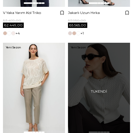
V Yaka Yarım Kol Triko
Jakarlı Uzun Hırka
₺3.499,00
₺7.950,00
₺2.449,00
₺5.565,00
+4
+1
Yeni Sezon
Yeni Sezon
TÜKENDI