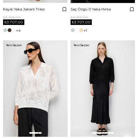
Kayık Yaka Jakarlı Triko
Saç Örgü 0 Yaka Hırka
₺5.295,00
₺5.295,00
₺3.707,00
₺3.707,00
+4
+1
Yeni Sezon
Yeni Sezon