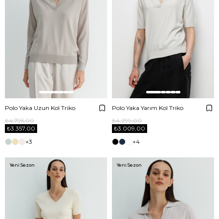
Polo Yaka Uzun Kol Triko
Polo Yaka Yarım Kol Triko
₺4.795,00
₺4.299,00
₺3.357,00
₺3.009,00
+3
+4
Yeni Sezon
Yeni Sezon