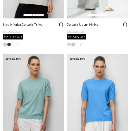
Kayık Yaka Jakarlı Triko
Jakarlı Uzun Hırka
₺5.295,00
₺7.950,00
₺3.707,00
₺5.565,00
+4
+1
Yeni Sezon
Yeni Sezon