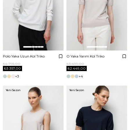
Polo Yaka Uzun Kol Triko
O Yaka Yarım Kol Triko
₺4.795,00
₺3.499,00
₺3.357,00
₺2.449,00
+3
+4
Yeni Sezon
Yeni Sezon