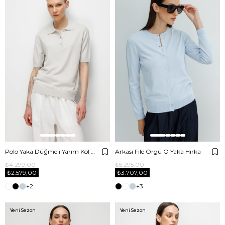
Polo Yaka Düğmeli Yarım Kol Triko
Arkası File Örgü O Yaka Hırka
₺4.299,00
₺5.295,00
₺2.579,00
₺3.707,00
+2
+3
Yeni Sezon
Yeni Sezon