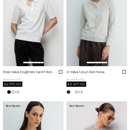
Polo Yaka Düğmeli Yarım Kol Triko
O Yaka Uzun Kol Hırka
₺4.299,00
₺4.995,00
₺2.579,00
₺3.497,00
+2
+2
Yeni Sezon
Yeni Sezon