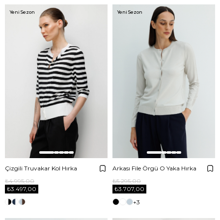
Yeni Sezon
Yeni Sezon
Çizgili Truvakar Kol Hırka
Arkası File Örgü O Yaka Hırka
₺4.995,00
₺5.295,00
₺3.497,00
₺3.707,00
+3