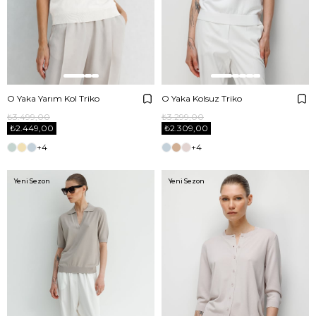
O Yaka Yarım Kol Triko
O Yaka Kolsuz Triko
₺3.499,00
₺3.299,00
₺2.449,00
₺2.309,00
+4
+4
Yeni Sezon
Yeni Sezon