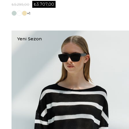
₺3.707,00
₺5.295,00
+1
Yeni Sezon