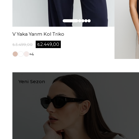
V Yaka Yarım Kol Triko
₺2.449,00
₺3.499,00
+4
Yeni Sezon