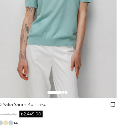
O Yaka Yarım Kol Triko
₺2.449,00
₺3.499,00
+4