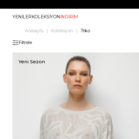
YENİLER
KOLEKSİYON
İNDİRİM
Anasayfa
Koleksiyon
Triko
Filtrele
Yeni Sezon