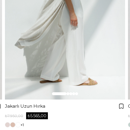
Jakarlı Uzun Hırka
₺5.565,00
₺7.950,00
+1