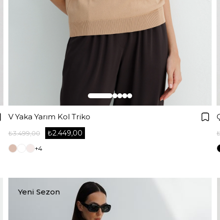
V Yaka Yarım Kol Triko
₺2.449,00
₺3.499,00
+4
Yeni Sezon