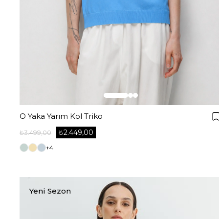
O Yaka Yarım Kol Triko
₺2.449,00
₺3.499,00
+4
Yeni Sezon