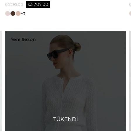
₺3.707,00
₺5.295,00
+3
Yeni Sezon
TÜKENDI