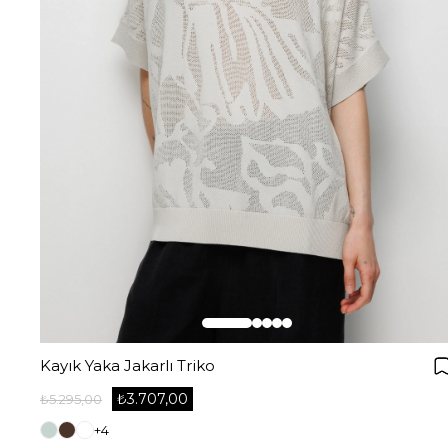
Kayık Yaka Jakarlı Triko
₺3.707,00
₺5.295,00
+4