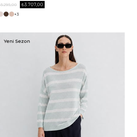
₺3.707,00
₺5.295,00
+3
Yeni Sezon