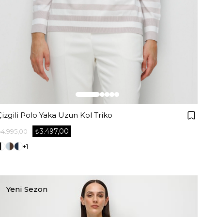
Çizgili Polo Yaka Uzun Kol Triko
₺3.497,00
₺4.995,00
+1
Yeni Sezon