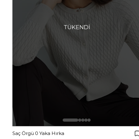
TÜKENDI
Saç Örgü 0 Yaka Hırka