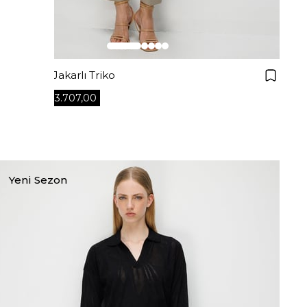
Kayık Yaka Jakarlı Triko
₺3.707,00
₺5.295,00
+4
Yeni Sezon