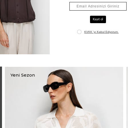
Jakarlı Uzun Hırka
₺5.565,00
₺7.950,00
+1
Yeni Sezon