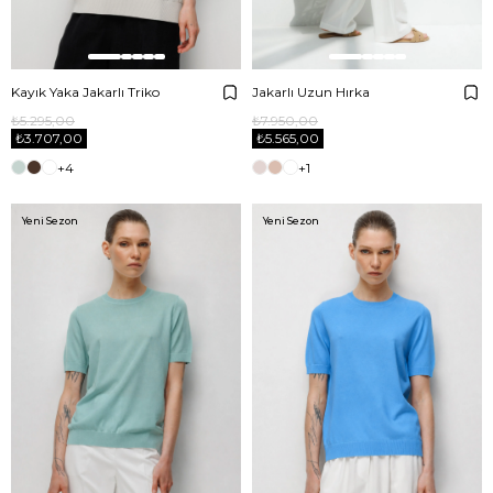
Kayık Yaka Jakarlı Triko
Jakarlı Uzun Hırka
₺5.295,00
₺7.950,00
₺3.707,00
₺5.565,00
+4
+1
Yeni Sezon
Yeni Sezon