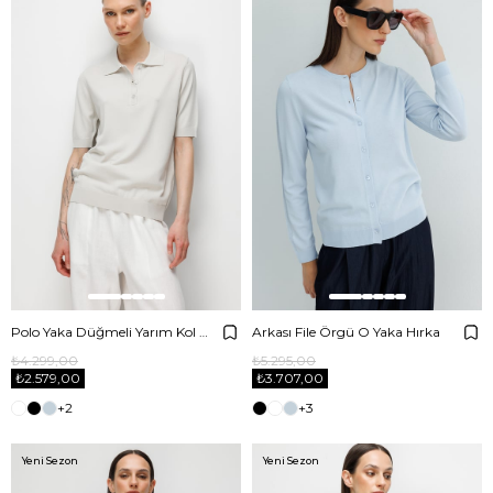
Polo Yaka Düğmeli Yarım Kol Triko
Arkası File Örgü O Yaka Hırka
₺4.299,00
₺5.295,00
₺2.579,00
₺3.707,00
+2
+3
Yeni Sezon
Yeni Sezon