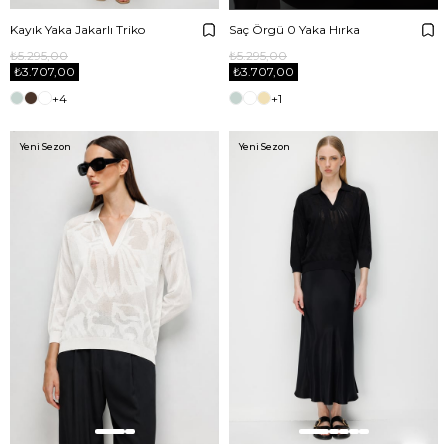
Kayık Yaka Jakarlı Triko
Saç Örgü 0 Yaka Hırka
₺5.295,00
₺5.295,00
₺3.707,00
₺3.707,00
+4
+1
Yeni Sezon
Yeni Sezon