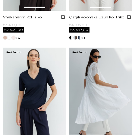
V Yaka Yarım Kol Triko
Çizgili Polo Yaka Uzun Kol Triko
₺3.499,00
₺4.995,00
₺2.449,00
₺3.497,00
+4
+1
Yeni Sezon
Yeni Sezon