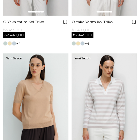
O Yaka Yarım Kol Triko
O Yaka Yarım Kol Triko
₺3.499,00
₺3.499,00
₺2.449,00
₺2.449,00
+4
+4
Yeni Sezon
Yeni Sezon