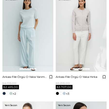
Arkası File Örgü O Yaka Yarım Kol Triko
Arkası File Örgü O Yaka Hırka
₺4.195,00
₺5.295,00
₺2.495,00
₺3.707,00
+2
+3
Yeni Sezon
Yeni Sezon