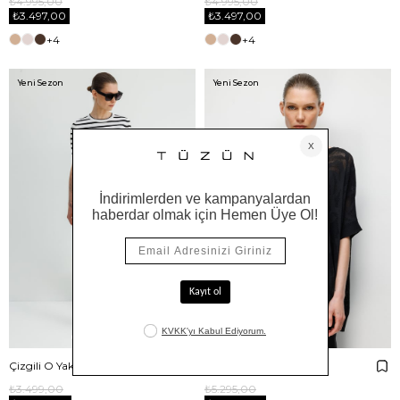
₺4.995,00
₺4.995,00
₺3.497,00
₺3.497,00
+4
+4
Yeni Sezon
Yeni Sezon
Çizgili O Yaka Yarım Kol Triko
Kayık Yaka Jakarlı Triko
₺3.499,00
₺5.295,00