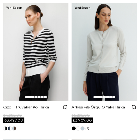
Yeni Sezon
Yeni Sezon
Çizgili Truvakar Kol Hırka
Arkası File Örgü O Yaka Hırka
₺4.995,00
₺5.295,00
₺3.497,00
₺3.707,00
+3