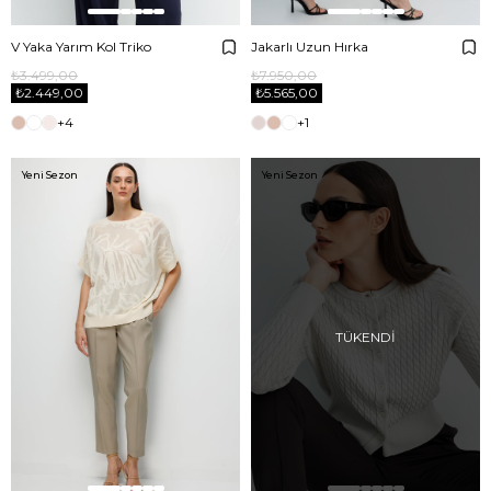
V Yaka Yarım Kol Triko
Jakarlı Uzun Hırka
₺3.499,00
₺7.950,00
₺2.449,00
₺5.565,00
+4
+1
Yeni Sezon
Yeni Sezon
TÜKENDI