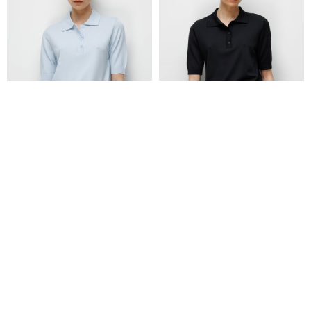
Polo Yaka Düğmeli Yarım Kol Triko
Polo Yaka Düğmeli Yarım Kol Triko
₺4.299,00
₺4.299,00
₺2.579,00
₺2.579,00
+2
+2
Yeni Sezon
Yeni Sezon