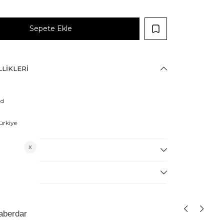
LIKLERI
id
ürkiye
EĞIŞIM
LÇÜLERI