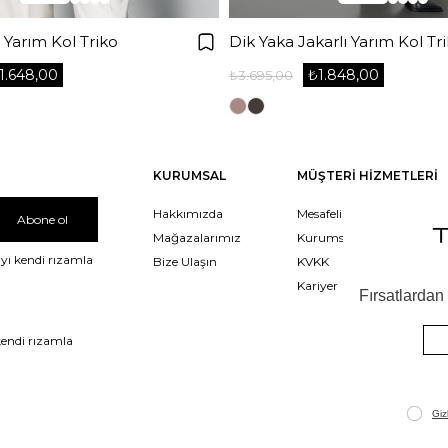
 Yarım Kol Triko
Dik Yaka Jakarlı Yarım Kol Tr
1.648,00
₺1.848,00
₺3.695,00
KURUMSAL
MÜŞTERİ HİZMETLERİ
Hakkımızda
Mesafeli Satış Sözleşmesi
Abone ol
Mağazalarımız
Kurumsal Satış
yı kendi rızamla
Bize Ulaşın
KVKK
Kariyer
kendi rızamla