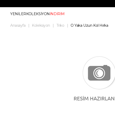
YENİLER
KOLEKSİYON
İNDİRİM
Anasayfa
Koleksiyon
Triko
O Yaka Uzun Kol Hırka