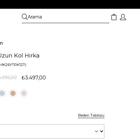
on
Uzun Kol Hırka
(MK26YTRK127)
.995,00
₺3.497,00
Beden Tablosu