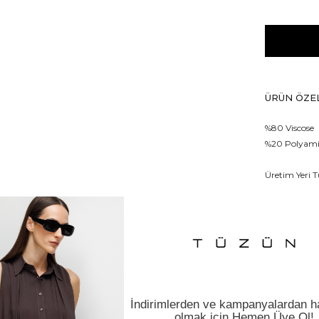
ÜRÜN ÖZEL
%80 Viscose
%20 Polyam
Üretim Yeri T
İADE VE D
MANKEN Ö