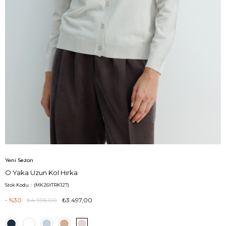
Yeni Sezon
O Yaka Uzun Kol Hırka
Stok Kodu
(MK26YTRK127)
30
₺4.995,00
₺3.497,00