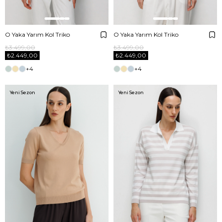
O Yaka Yarım Kol Triko
O Yaka Yarım Kol Triko
₺3.499,00
₺3.499,00
₺2.449,00
₺2.449,00
+4
+4
Yeni Sezon
Yeni Sezon