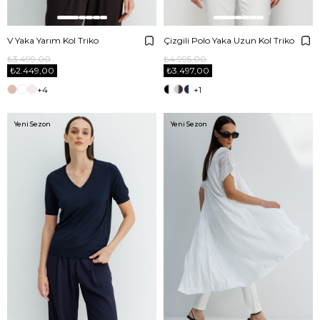
V Yaka Yarım Kol Triko
Çizgili Polo Yaka Uzun Kol Triko
₺3.499,00
₺4.995,00
₺2.449,00
₺3.497,00
+4
+1
Yeni Sezon
Yeni Sezon