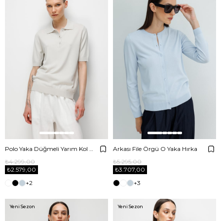
Polo Yaka Düğmeli Yarım Kol Triko
Arkası File Örgü O Yaka Hırka
₺4.299,00
₺5.295,00
₺2.579,00
₺3.707,00
+2
+3
Yeni Sezon
Yeni Sezon