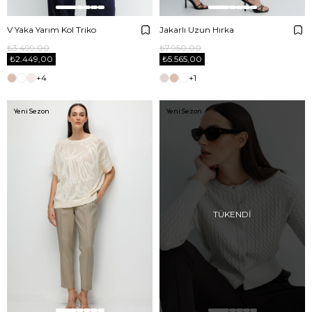
V Yaka Yarım Kol Triko
Jakarlı Uzun Hırka
₺3.499,00
₺7.950,00
₺2.449,00
₺5.565,00
+4
+1
Yeni Sezon
Yeni Sezon
TÜKENDI