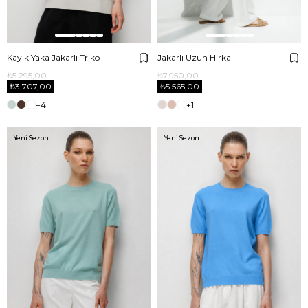
Kayık Yaka Jakarlı Triko
Jakarlı Uzun Hırka
₺5.295,00
₺7.950,00
₺3.707,00
₺5.565,00
+4
+1
Yeni Sezon
Yeni Sezon