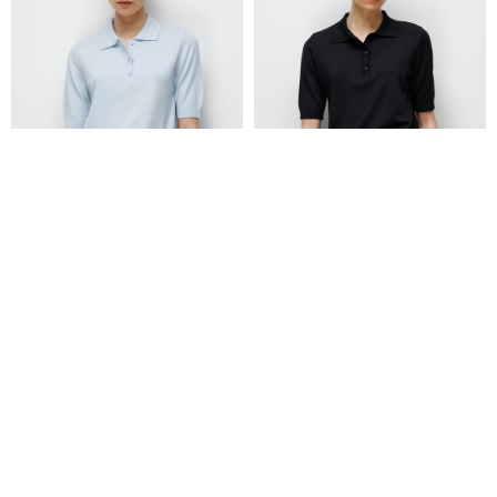
Polo Yaka Düğmeli Yarım Kol Triko
Polo Yaka Düğmeli Yarım Kol Triko
₺4.299,00
₺4.299,00
₺2.579,00
₺2.579,00
+2
+2
Yeni Sezon
Yeni Sezon