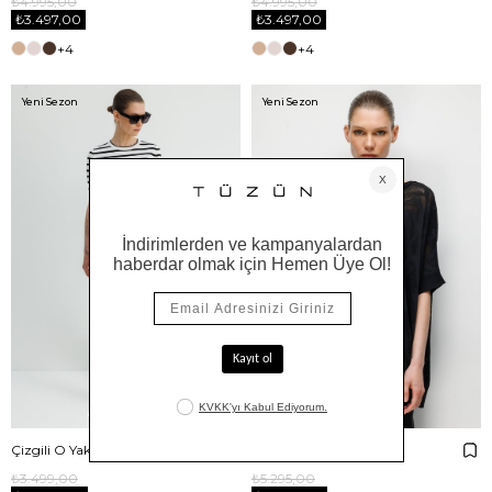
₺4.995,00
₺4.995,00
₺3.497,00
₺3.497,00
+4
+4
Yeni Sezon
Yeni Sezon
Çizgili O Yaka Yarım Kol Triko
Kayık Yaka Jakarlı Triko
₺3.499,00
₺5.295,00