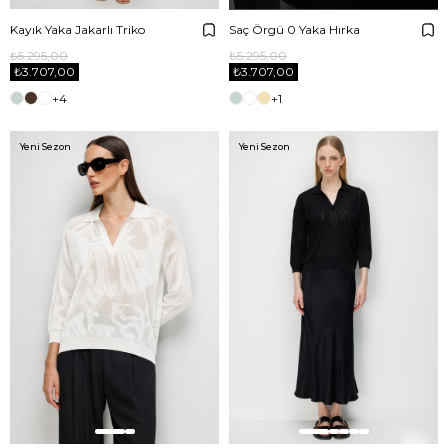
Kayık Yaka Jakarlı Triko
Saç Örgü 0 Yaka Hırka
₺5.295,00
₺5.295,00
₺3.707,00
₺3.707,00
+4
+1
Yeni Sezon
Yeni Sezon