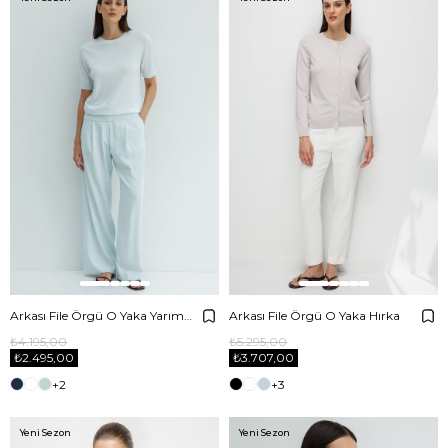
Arkası File Örgü O Yaka Yarım Kol Triko
Arkası File Örgü O Yaka Hırka
₺4.195,00
₺5.295,00
₺2.495,00
₺3.707,00
+2
+3
Yeni Sezon
Yeni Sezon