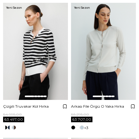
Yeni Sezon
Yeni Sezon
Çizgili Truvakar Kol Hırka
Arkası File Örgü O Yaka Hırka
₺4.995,00
₺5.295,00
₺3.497,00
₺3.707,00
+3