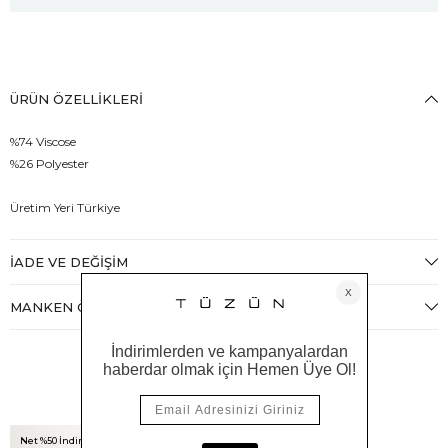
ÜRÜN ÖZELLIKLERI
%74 Viscose
%26 Polyester
Üretim Yeri Türkiye
İADE VE DEĞIŞIM
MANKEN ÖLÇÜLERI
Benzer Ürünler
Net %50 İndirim!