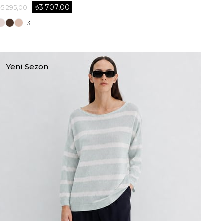
₺3.707,00
₺5.295,00
+3
Yeni Sezon