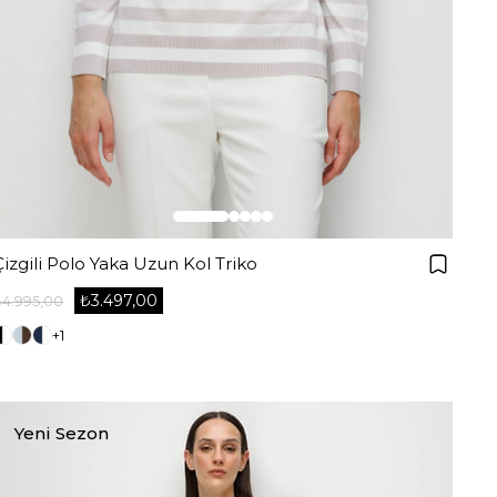
Çizgili Polo Yaka Uzun Kol Triko
₺3.497,00
₺4.995,00
+1
Yeni Sezon