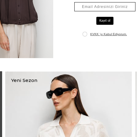
Jakarlı Uzun Hırka
₺5.565,00
₺7.950,00
+1
Yeni Sezon