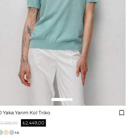
O Yaka Yarım Kol Triko
₺2.449,00
₺3.499,00
+4