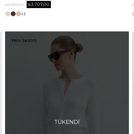
₺3.707,00
₺5.295,00
+3
Yeni Sezon
TÜKENDI