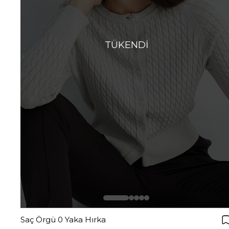
TÜKENDI
Saç Örgü 0 Yaka Hırka