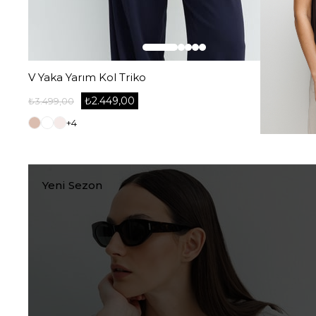
V Yaka Yarım Kol Triko
₺2.449,00
₺3.499,00
+4
Yeni Sezon