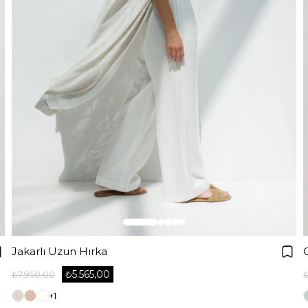
Jakarlı Uzun Hırka
₺5.565,00
₺7.950,00
+1