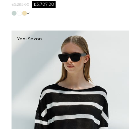
₺3.707,00
₺5.295,00
+1
Yeni Sezon