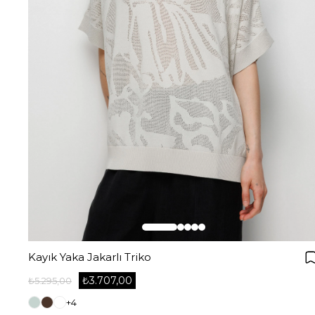
Kayık Yaka Jakarlı Triko
₺3.707,00
₺5.295,00
+4