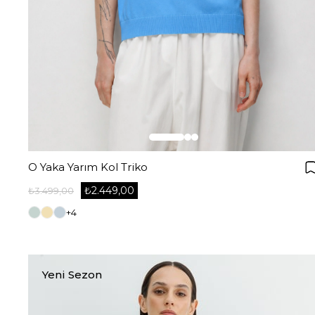
O Yaka Yarım Kol Triko
₺2.449,00
₺3.499,00
+4
Yeni Sezon