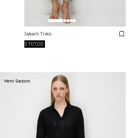
Kayık Yaka Jakarlı Triko
₺3.707,00
₺5.295,00
+4
Yeni Sezon