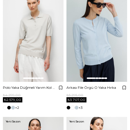
Polo Yaka Düğmeli Yarım Kol Triko
Arkası File Örgü O Yaka Hırka
₺4.299,00
₺5.295,00
₺2.579,00
₺3.707,00
+2
+3
Yeni Sezon
Yeni Sezon