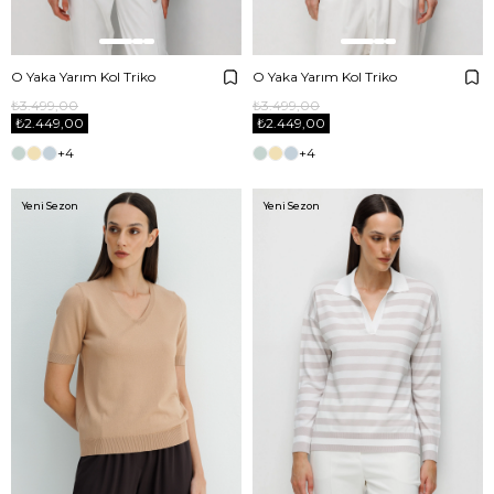
O Yaka Yarım Kol Triko
O Yaka Yarım Kol Triko
₺3.499,00
₺3.499,00
₺2.449,00
₺2.449,00
+4
+4
Yeni Sezon
Yeni Sezon