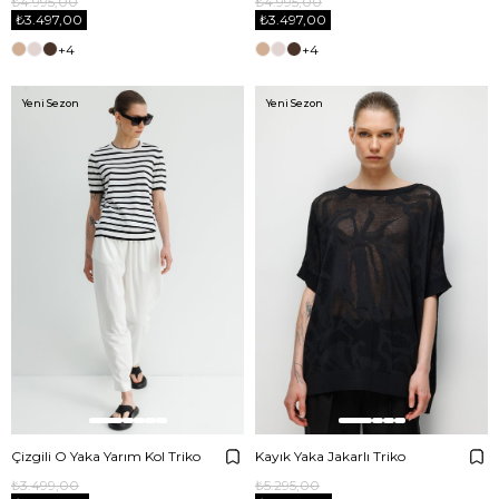
₺4.995,00
₺4.995,00
₺3.497,00
₺3.497,00
+4
+4
Yeni Sezon
Yeni Sezon
Çizgili O Yaka Yarım Kol Triko
Kayık Yaka Jakarlı Triko
₺3.499,00
₺5.295,00