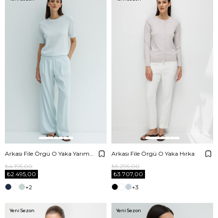
Arkası File Örgü O Yaka Yarım Kol Triko
Arkası File Örgü O Yaka Hırka
₺4.195,00
₺5.295,00
₺2.495,00
₺3.707,00
+2
+3
Yeni Sezon
Yeni Sezon