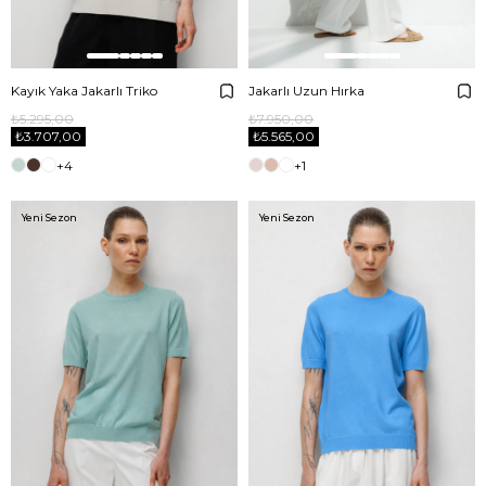
Kayık Yaka Jakarlı Triko
Jakarlı Uzun Hırka
₺5.295,00
₺7.950,00
₺3.707,00
₺5.565,00
+4
+1
Yeni Sezon
Yeni Sezon