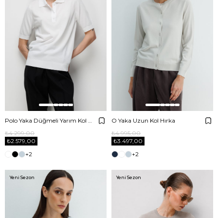
Polo Yaka Düğmeli Yarım Kol Triko
O Yaka Uzun Kol Hırka
₺4.299,00
₺4.995,00
₺2.579,00
₺3.497,00
+2
+2
Yeni Sezon
Yeni Sezon