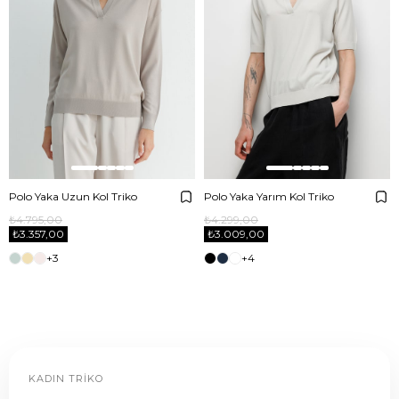
Polo Yaka Uzun Kol Triko
Polo Yaka Yarım Kol Triko
₺4.795,00
₺4.299,00
₺3.357,00
₺3.009,00
+3
+4
KADIN TRIKO