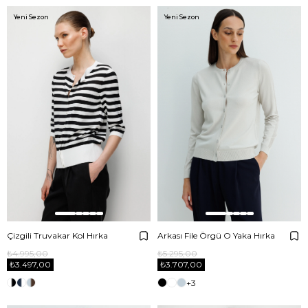
Yeni Sezon
Yeni Sezon
Çizgili Truvakar Kol Hırka
Arkası File Örgü O Yaka Hırka
₺4.995,00
₺5.295,00
₺3.497,00
₺3.707,00
+3