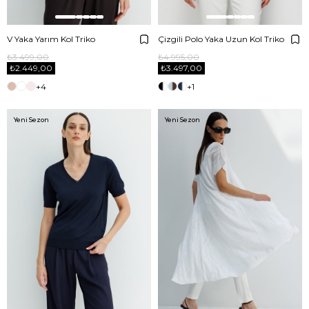
V Yaka Yarım Kol Triko
Çizgili Polo Yaka Uzun Kol Triko
₺3.499,00
₺4.995,00
₺2.449,00
₺3.497,00
+4
+1
Yeni Sezon
Yeni Sezon