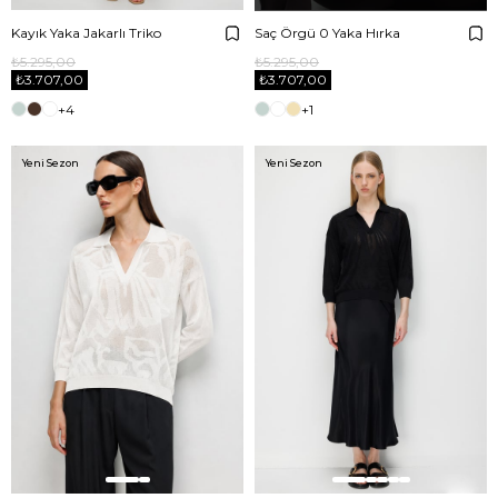
Kayık Yaka Jakarlı Triko
Saç Örgü 0 Yaka Hırka
₺5.295,00
₺5.295,00
₺3.707,00
₺3.707,00
+4
+1
Yeni Sezon
Yeni Sezon