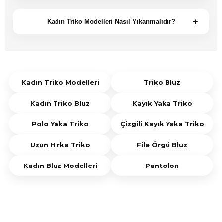
İnce ipliklerden üretilen kadın triko modelleri yaz
değerlendirilebilir.
aylarında da tercih edilebilir. Triko bluz, kayık yaka
+
Kadın Triko Modelleri Nasıl Yıkanmalıdır?
triko, polo yaka triko ve file örgü bluz hafif yapısıyla
Kadın triko modelleri ürün etiketinde yer alan
öne çıkar.
yıkama talimatlarına uygun şekilde
temizlenmelidir. Düşük sıcaklıkta, hassas
programda yıkanması ve düz zeminde
Kadın Triko Modelleri
Triko Bluz
kurutulması önerilir.
Kadın Triko Bluz
Kayık Yaka Triko
Polo Yaka Triko
Çizgili Kayık Yaka Triko
Uzun Hırka Triko
File Örgü Bluz
Kadın Bluz Modelleri
Pantolon