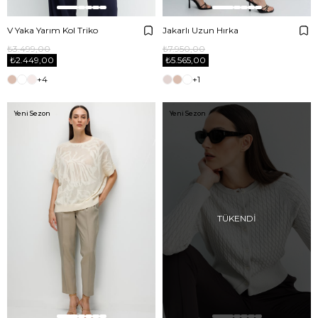
V Yaka Yarım Kol Triko
Jakarlı Uzun Hırka
₺3.499,00
₺7.950,00
₺2.449,00
₺5.565,00
+4
+1
Yeni Sezon
Yeni Sezon
TÜKENDI