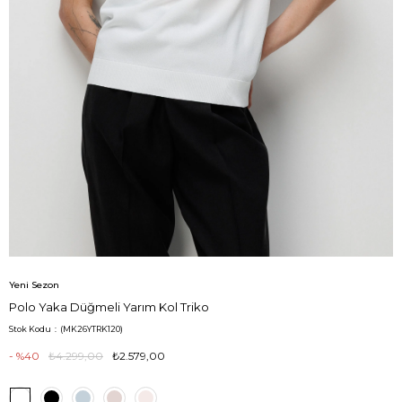
Yeni Sezon
Polo Yaka Düğmeli Yarım Kol Triko
Stok Kodu
(MK26YTRK120)
40
₺4.299,00
₺2.579,00