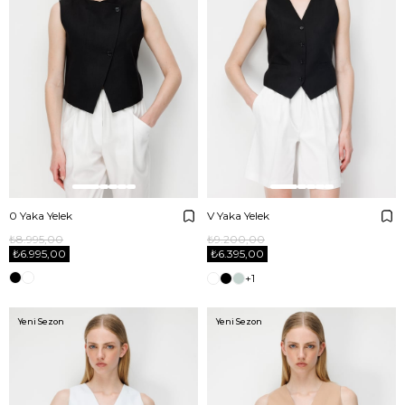
0 Yaka Yelek
V Yaka Yelek
₺8.995,00
₺9.200,00
₺6.995,00
₺6.395,00
+1
Yeni Sezon
Yeni Sezon