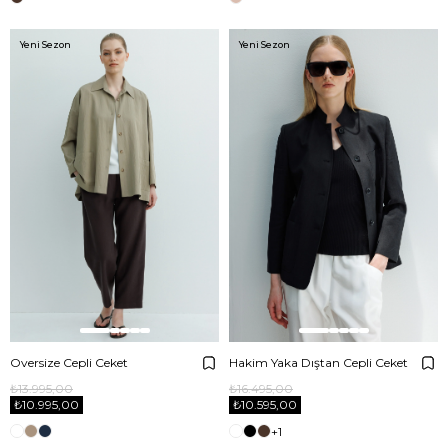
Yeni Sezon
Yeni Sezon
Oversize Cepli Ceket
Hakim Yaka Dıştan Cepli Ceket
₺13.995,00
₺16.495,00
₺10.995,00
₺10.595,00
+1