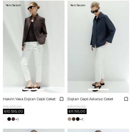
Yeni Sezon
Yeni Sezon
Hakim Yaka Dıştan Cepli Ceket
Dıştan Cepli Astarsız Ceket
₺16.495,00
₺15.995,00
₺10.595,00
₺11.195,00
+1
+1