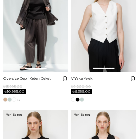
Oversize Cepli Keten Ceket
V Yaka Yelek
₺15.995,00
₺9.200,00
₺10.995,00
₺6.395,00
+2
+1
Yeni Sezon
Yeni Sezon