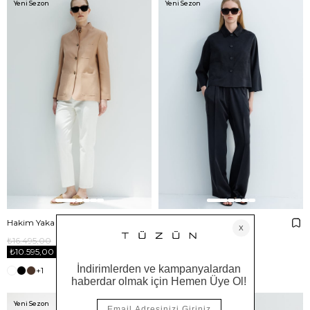
Yeni Sezon
Yeni Sezon
Hakim Yaka Dıştan Cepli Ceket
Dıştan Cepli Kısa Ceket
₺16.495,00
₺16.995,00
₺10.595,00
₺12.995,00
+1
+1
Yeni Sezon
Yeni Sezon