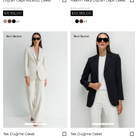
Dıştan Cepli Astarsız Ceket
Hakim Yaka Dıştan Cepli Ceket
₺15.995,00
₺16.495,00
₺11.195,00
₺10.595,00
+1
+1
Yeni Sezon
Yeni Sezon
Tek Düğme Ceket
Tek Düğme Ceket