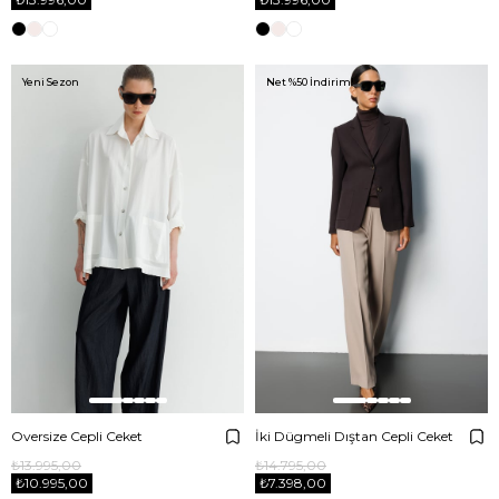
Yeni Sezon
Net %50 İndirim!
Oversize Cepli Ceket
İki Dügmeli Dıştan Cepli Ceket
₺13.995,00
₺14.795,00
₺10.995,00
₺7.398,00