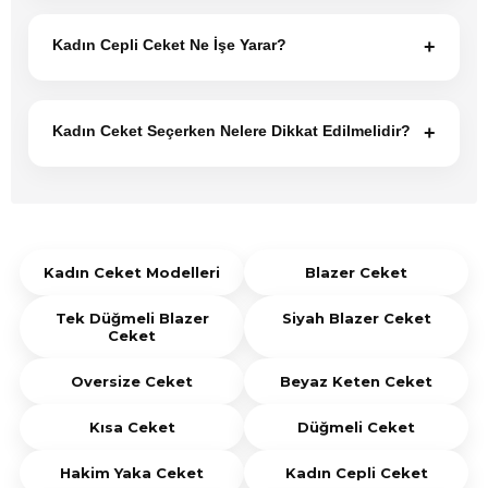
Hakim yaka ceket kadın modelleri sade ve
modern yaka tasarımıyla dikkat çeker. Minimal
Kadın Cepli Ceket Ne İşe Yarar?
+
görünümü sayesinde hem klasik hem de günlük
kombinlere uyum sağlar.
Kadın cepli ceket modelleri hem kullanım kolaylığı
sağlar hem de sportif bir görünüm oluşturur. Cep
Kadın Ceket Seçerken Nelere Dikkat Edilmelidir?
+
detayları günlük kullanımda pratiklik sunarken
kombine hareket kazandırır.
Kadın ceket seçimi yapılırken kullanım amacı,
mevsim koşulları, kumaş yapısı ve kalıp özellikleri
birlikte değerlendirilmelidir. Ofis için blazer ceket,
günlük kullanım için oversize ceket ve kısa ceket
Kadın Ceket Modelleri
Blazer Ceket
seçenekleri değerlendirilebilir.
Tek Düğmeli Blazer
Siyah Blazer Ceket
Ceket
Oversize Ceket
Beyaz Keten Ceket
Kısa Ceket
Düğmeli Ceket
Hakim Yaka Ceket
Kadın Cepli Ceket