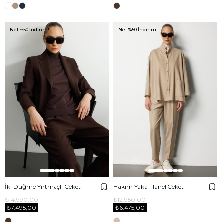
Net %50 İndirim!
Net %50 İndirim!
İki Düğme Yırtmaçlı Ceket
Hakim Yaka Flanel Ceket
₺14.990,00
₺12.950,00
₺7.495,00
₺6.475,00