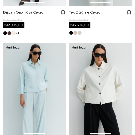
Dıştan Cepli Kısa Ceket
Tek Düğme Ceket
₺16.995,00
₺16.995,00
₺12.995,00
₺13.596,00
+1
Yeni Sezon
Yeni Sezon