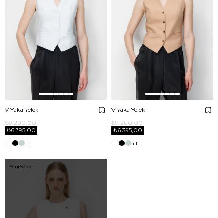
V Yaka Yelek
V Yaka Yelek
₺9.200,00
₺9.200,00
₺6.395,00
₺6.395,00
+1
+1
Yeni Sezon