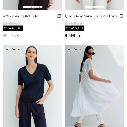
V Yaka Yarım Kol Triko
Çizgili Polo Yaka Uzun Kol Triko
₺3.499,00
₺4.995,00
₺2.449,00
₺3.497,00
+4
+1
Yeni Sezon
Yeni Sezon