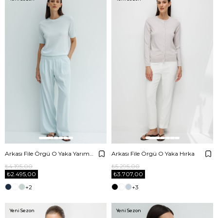
Arkası File Örgü O Yaka Yarım Kol Triko
Arkası File Örgü O Yaka Hırka
₺4.195,00
₺5.295,00
₺2.495,00
₺3.707,00
+2
+3
Yeni Sezon
Yeni Sezon