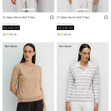
O Yaka Yarım Kol Triko
O Yaka Yarım Kol Triko
₺3.499,00
₺3.499,00
₺2.449,00
₺2.449,00
+4
+4
Yeni Sezon
Yeni Sezon