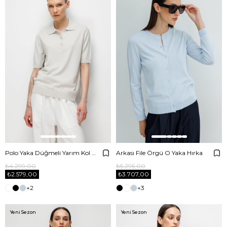
Polo Yaka Düğmeli Yarım Kol Triko
Arkası File Örgü O Yaka Hırka
₺4.299,00
₺5.295,00
₺2.579,00
₺3.707,00
+2
+3
Yeni Sezon
Yeni Sezon