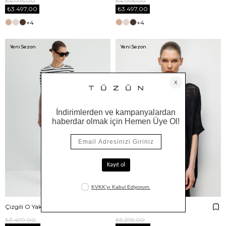
₺4.995,00
₺4.995,00
₺3.497,00
₺3.497,00
+4
+4
Yeni Sezon
Yeni Sezon
Çizgili O Yaka Yarım Kol Triko
Kayık Yaka Jakarlı Triko
₺3.499,00
₺5.295,00