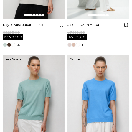
Kayık Yaka Jakarlı Triko
Jakarlı Uzun Hırka
₺5.295,00
₺7.950,00
₺3.707,00
₺5.565,00
+4
+1
Yeni Sezon
Yeni Sezon