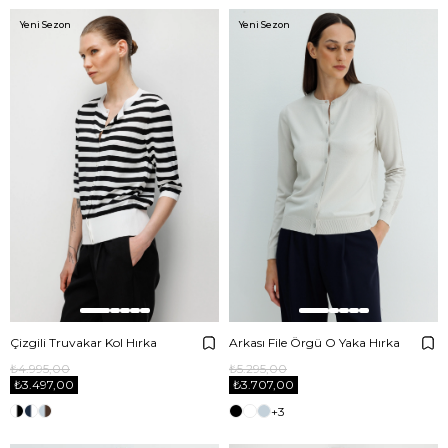
Yeni Sezon
Yeni Sezon
Çizgili Truvakar Kol Hırka
Arkası File Örgü O Yaka Hırka
₺4.995,00
₺5.295,00
₺3.497,00
₺3.707,00
+3