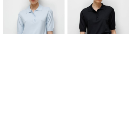
Polo Yaka Düğmeli Yarım Kol Triko
Polo Yaka Düğmeli Yarım Kol Triko
₺4.299,00
₺4.299,00
₺2.579,00
₺2.579,00
+2
+2
Yeni Sezon
Yeni Sezon