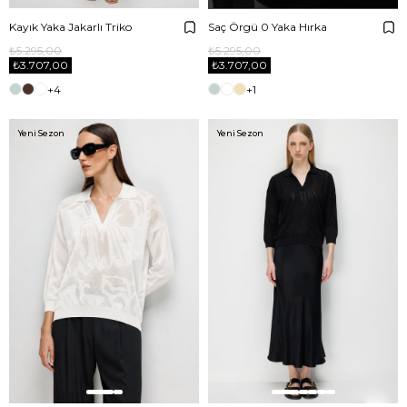
Kayık Yaka Jakarlı Triko
Saç Örgü 0 Yaka Hırka
₺5.295,00
₺5.295,00
₺3.707,00
₺3.707,00
+4
+1
Yeni Sezon
Yeni Sezon