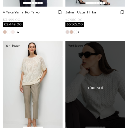
V Yaka Yarım Kol Triko
Jakarlı Uzun Hırka
₺3.499,00
₺7.950,00
₺2.449,00
₺5.565,00
+4
+1
Yeni Sezon
Yeni Sezon
TÜKENDI