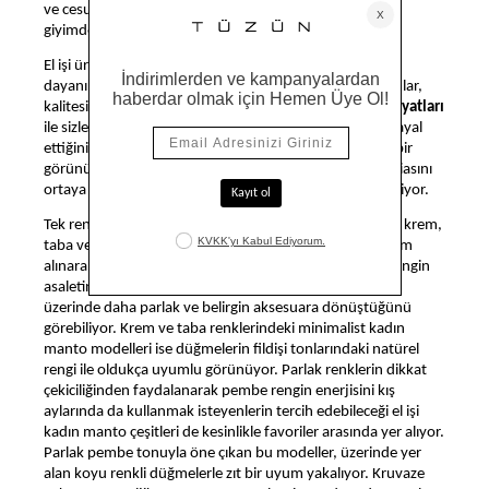
ve cesur bir yere taşıyan kadın manto modelleri günlük
giyimdeki vazgeçilmeziniz olmaya adaylığını koyuyor.
El işi üretim olmasından ileri gelen şekilde benzersiz bir
dayanıklılık ve yumuşaklık sunan kruvaze yakalı tasarımlar,
kalitesi doğrultusunda oldukça avantajlı
kadın manto fiyatları
ile sizlere sunuluyor. İndirimli bayan pardesü fiyatları hayal
ettiğiniz lüks şıklığa ulaşmanızı kolaylaştırırken, zengin bir
görünüm için ihtiyacınız olan tüm detaylar sadeliyle iddiasını
ortaya koyan bu kadın manto modelleri ile bir araya geliyor.
Tek renk şıklığından yararlanılan kadın manto modelleri krem,
taba ve siyah işlevselliği ile bilinen klasik renklerden ilham
alınarak dizayn ediliyor. Kadın kaban seçiminde siyah rengin
asaletini tercih edenler düğme detaylarının koyu zemin
üzerinde daha parlak ve belirgin aksesuara dönüştüğünü
görebiliyor. Krem ve taba renklerindeki minimalist kadın
manto modelleri ise düğmelerin fildişi tonlarındaki natürel
rengi ile oldukça uyumlu görünüyor. Parlak renklerin dikkat
çekiciliğinden faydalanarak pembe rengin enerjisini kış
aylarında da kullanmak isteyenlerin tercih edebileceği el işi
kadın manto çeşitleri de kesinlikle favoriler arasında yer alıyor.
Parlak pembe tonuyla öne çıkan bu modeller, üzerinde yer
alan koyu renkli düğmelerle zıt bir uyum yakalıyor. Kruvaze