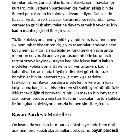
kısımlarında yoğunlaştırılan katmanlarıyla serin havalar için
kurtarıcı rolü üstlenen pardesüler, dış mekan şıklığı için de
önemli parçalardan biri olmaya devam ediyor. Daha serin
havalar ve daha sert yağışlar karşısında ise şıklığından taviz
vermeden günlük aktivitelerine devam etmek isteyenler için
kadın manto
çeşitleri öne çıkıyor.
Tüzün koleksiyonlarının günlük giyimde ve iş hayatında hem
şık hem rahat hissettiren dış giyim tasarımları arasında hem
koyu hem açık tonları görebilmek farklı zevkleri aynı anda
memnun ediyor. Sıcacık ve yumuşacık hislerle korunarak
tarzını ortaya koymak isteyen kadınlar içinse
kadın kaban
modelleri
koleksiyonlarda geniş bir yer tutarken,
kadın
kabanfiyatları
arasında büyük indirimleri görebilir, taze
kombinler için bu benzersiz şıklığı tüm kış üzerinize
taşıyabilirsiniz. Bayan pardesü modelleri
ile yine tüm hava
koşullarına karşı hazır hissederken stil sahibi görünümünüzle
dikkat çekiciliğinizi koruyabilirsiniz. Dış mekan için ihtiyacınız
olan bayan pardesü
gibi
tüm kullanışlı parçaları, üstün kalitesi
ile öne çıkan koleksiyonlarımızla hemen şimdi keşfedin.
Bayan Pardesü Modelleri
Ön kısmında yer alan fermuar eklentisi sayesinde hem önü
açık hem önü kapalı olarak kullanabileceğiniz
bayan pardesü