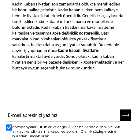
Kadın Kaban Fiyatları son zamanlarda oldukça merak edilen
bir konu haline gelmiştir. Kadın kaban alırken hem kaliteye
hem de fiyata dikkat etmek önemlidir. Genellikle kış aylarında
tercih edilen kadın kabanları farklı marka ve modellerde
bulunmaktadır. Kadın kaban fiyatları markaya, malzeme
kalitesine ve tasarıma göre değişiklik gösterebilir. Bazı
markaların kadın kabanları oldukça yüksek fiyatlarla
satılırken, bazıları daha uygun fiyatlar sunabilir. Bu nedenle
alışveriş yapmadan önce
kadın kabanı fiyatları
nı
karşılaştırmakta fayda vardır. Sonuç olarak, kadın kaban
fiyatları geniş bir yelpazede değişkenlik göstermektedir ve her
bütçeye uygun seçenek bulmak mümkündür.
E-BÜLTENE ABONE OL
Kampanyalar, ürünler ve değişiklikler hakkında e-mail ve SMS
almayı kendi rızamla kabul ediyorum. Gizlilik sözleşmesine
buradan ulaşabilirsin