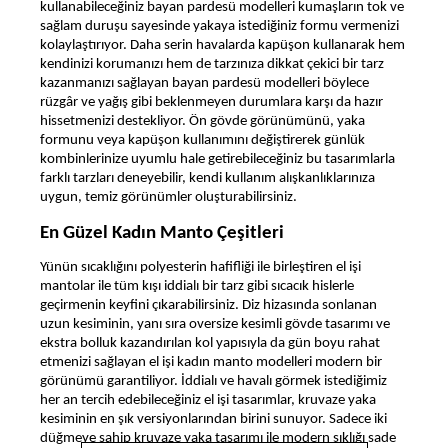
kullanabileceğiniz bayan pardesü modelleri kumaşların tok ve
sağlam duruşu sayesinde yakaya istediğiniz formu vermenizi
kolaylaştırıyor. Daha serin havalarda kapüşon kullanarak hem
kendinizi korumanızı hem de tarzınıza dikkat çekici bir tarz
kazanmanızı sağlayan bayan pardesü modelleri böylece
rüzgâr ve yağış gibi beklenmeyen durumlara karşı da hazır
hissetmenizi destekliyor. Ön gövde görünümünü, yaka
formunu veya kapüşon kullanımını değiştirerek günlük
kombinlerinize uyumlu hale getirebileceğiniz bu tasarımlarla
farklı tarzları deneyebilir, kendi kullanım alışkanlıklarınıza
uygun, temiz görünümler oluşturabilirsiniz.
En Güzel Kadın Manto Çeşitleri
Yünün sıcaklığını polyesterin hafifliği ile birleştiren el işi
mantolar ile tüm kışı iddialı bir tarz gibi sıcacık hislerle
geçirmenin keyfini çıkarabilirsiniz. Diz hizasında sonlanan
uzun kesiminin, yanı sıra oversize kesimli gövde tasarımı ve
ekstra bolluk kazandırılan kol yapısıyla da gün boyu rahat
etmenizi sağlayan el işi kadın manto modelleri modern bir
görünümü garantiliyor. İddialı ve havalı görmek istediğimiz
her an tercih edebileceğiniz el işi tasarımlar, kruvaze yaka
kesiminin en şık versiyonlarından birini sunuyor. Sadece iki
düğmeye sahip kruvaze yaka tasarımı ile modern şıklığı sade