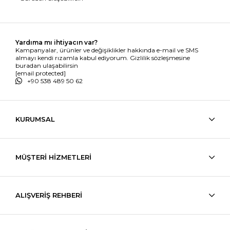
Yardıma mı ihtiyacın var?
Kampanyalar, ürünler ve değişiklikler hakkında e-mail ve SMS
almayı kendi rızamla kabul ediyorum. Gizlilik sözleşmesine
buradan ulaşabilirsin
[email protected]
+90 538 489 50 62
KURUMSAL
MÜŞTERİ HİZMETLERİ
ALIŞVERİŞ REHBERİ