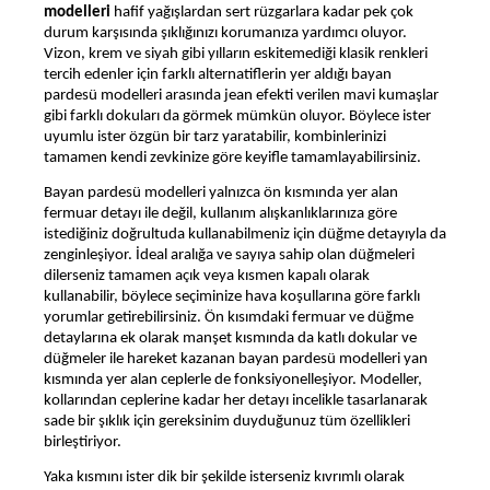
modelleri
hafif yağışlardan sert rüzgarlara kadar pek çok
durum karşısında şıklığınızı korumanıza yardımcı oluyor.
Vizon, krem ve siyah gibi yılların eskitemediği klasik renkleri
tercih edenler için farklı alternatiflerin yer aldığı bayan
pardesü modelleri arasında jean efekti verilen mavi kumaşlar
gibi farklı dokuları da görmek mümkün oluyor. Böylece ister
uyumlu ister özgün bir tarz yaratabilir, kombinlerinizi
tamamen kendi zevkinize göre keyifle tamamlayabilirsiniz.
Bayan pardesü modelleri yalnızca ön kısmında yer alan
fermuar detayı ile değil, kullanım alışkanlıklarınıza göre
istediğiniz doğrultuda kullanabilmeniz için düğme detayıyla da
zenginleşiyor. İdeal aralığa ve sayıya sahip olan düğmeleri
dilerseniz tamamen açık veya kısmen kapalı olarak
kullanabilir, böylece seçiminize hava koşullarına göre farklı
yorumlar getirebilirsiniz. Ön kısımdaki fermuar ve düğme
detaylarına ek olarak manşet kısmında da katlı dokular ve
düğmeler ile hareket kazanan bayan pardesü modelleri yan
kısmında yer alan ceplerle de fonksiyonelleşiyor. Modeller,
kollarından ceplerine kadar her detayı incelikle tasarlanarak
sade bir şıklık için gereksinim duyduğunuz tüm özellikleri
birleştiriyor.
Yaka kısmını ister dik bir şekilde isterseniz kıvrımlı olarak