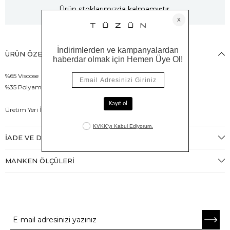
Ürün stoklarımızda kalmamıştır.
ÜRÜN ÖZELLIKLERI
%65 Viscose
%35 Polyamid
Üretim Yeri İtalya
İADE VE DEĞIŞIM
MANKEN ÖLÇÜLERI
E-BÜLTENE ABONE OL