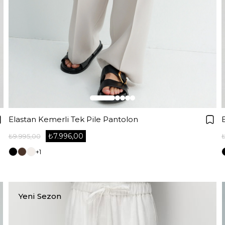
Elastan Kemerli Tek Pile Pantolon
₺7.996,00
₺9.995,00
+1
Yeni Sezon