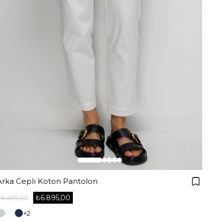
Arka Cepli Koton Pantolon
₺6.895,00
₺9.495,00
+2