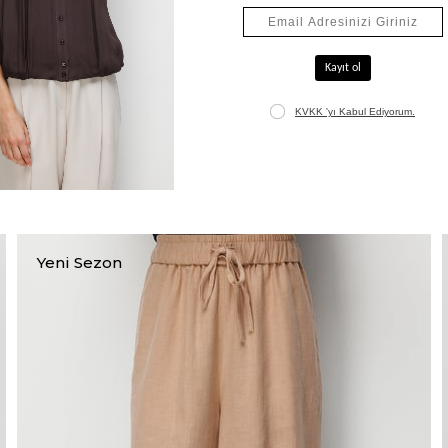
Elastan Kemerli Pensli Keten Pantolon
₺7.995,00
₺10.795,00
+1
Yeni Sezon