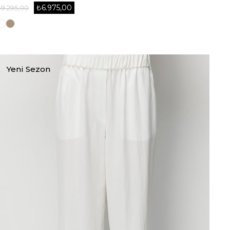
₺6.975,00
₺9.295,00
Yeni Sezon