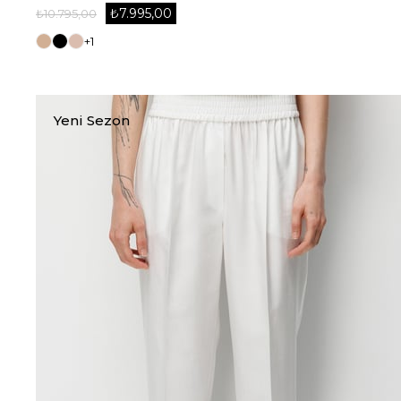
₺7.995,00
₺10.795,00
+1
Yeni Sezon