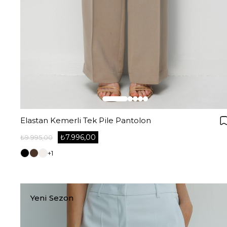
Elastan Kemerli Tek Pile Pantolon
₺7.996,00
₺9.995,00
+1
Yeni Sezon