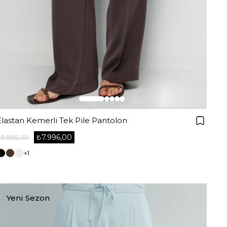
Elastan Kemerli Tek Pile Pantolon
₺7.996,00
₺9.995,00
+1
Yeni Sezon