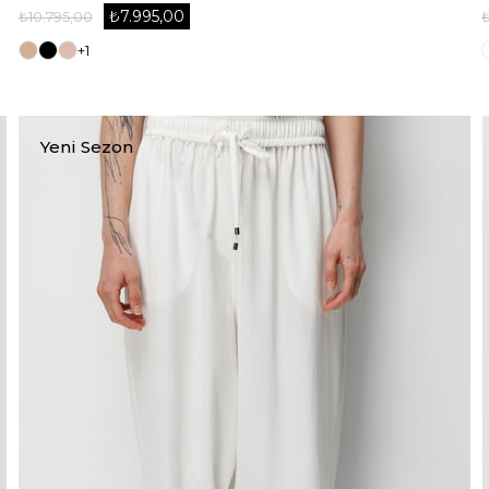
₺7.995,00
₺10.795,00
+1
Yeni Sezon