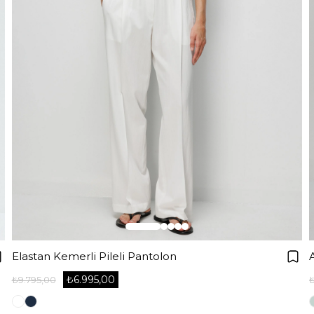
Elastan Kemerli Pileli Pantolon
₺6.995,00
₺9.795,00