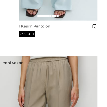
Bağcıklı Bol Kesim Pantolon
₺7.996,00
₺9.995,00
+2
Yeni Sezon