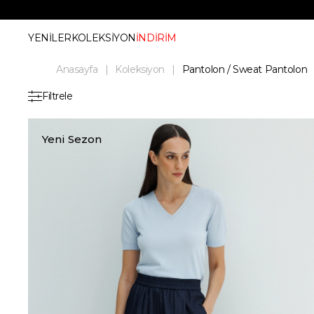
YENİLER
KOLEKSİYON
İNDİRİM
Anasayfa
Koleksiyon
Pantolon / Sweat Pantolon
Filtrele
Yeni Sezon