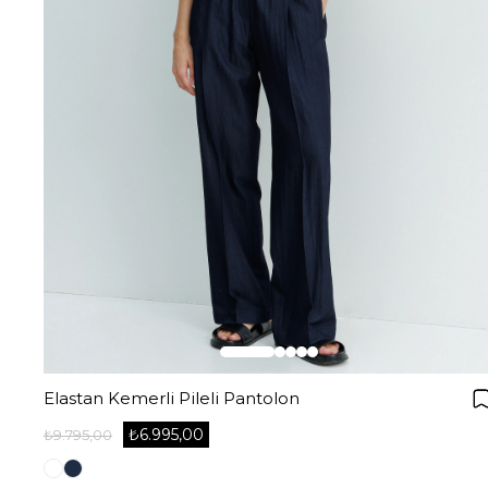
Elastan Kemerli Pileli Pantolon
₺6.995,00
₺9.795,00