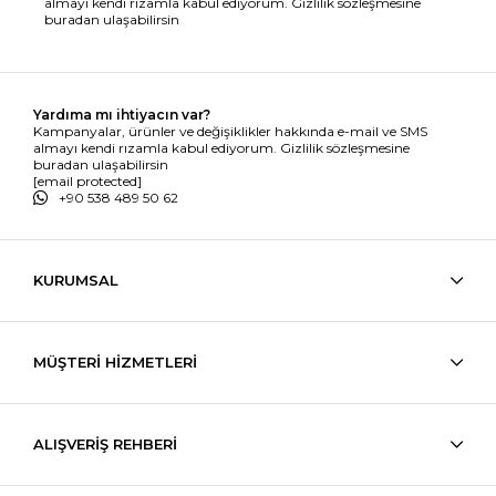
almayı kendi rızamla kabul ediyorum. Gizlilik sözleşmesine
buradan ulaşabilirsin
Yardıma mı ihtiyacın var?
Kampanyalar, ürünler ve değişiklikler hakkında e-mail ve SMS
almayı kendi rızamla kabul ediyorum. Gizlilik sözleşmesine
buradan ulaşabilirsin
[email protected]
+90 538 489 50 62
KURUMSAL
MÜŞTERİ HİZMETLERİ
ALIŞVERİŞ REHBERİ