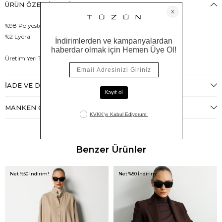
ÜRÜN ÖZELLIKLERI
%98 Polyester
%2 Lycra
Üretim Yeri Türkiye
İADE VE DEĞIŞIM
MANKEN ÖLÇÜLERI
Benzer Ürünler
Net %50 İndirim!
Net %50 İndirim!