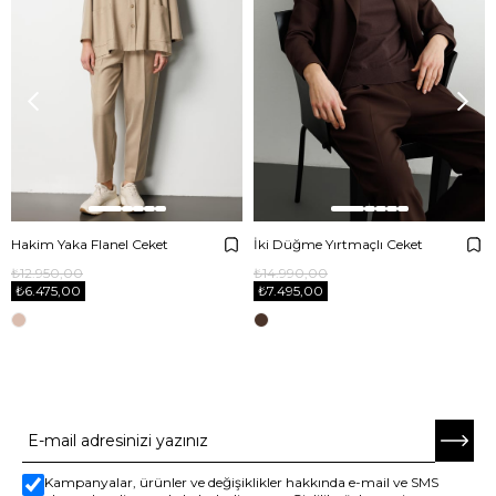
Hakim Yaka Flanel Ceket
İki Düğme Yırtmaçlı Ceket
₺12.950,00
₺14.990,00
₺6.475,00
₺7.495,00
E-BÜLTENE ABONE OL
Kampanyalar, ürünler ve değişiklikler hakkında e-mail ve SMS