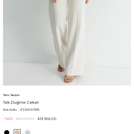
Yeni Sezon
Tek Düğme Ceket
Stok Kodu
(TZ26YCKT601)
20
₺16.995,00
₺13.596,00