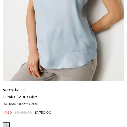
Net %50 İndirim!
U Yaka Kolsuz Bluz
Stok Kodu
(TZ24YBLZ139)
50
₺3.499,00
₺1.750,00