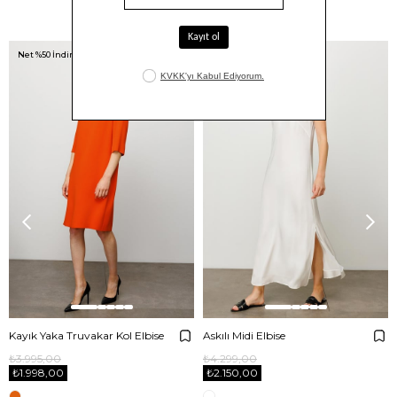
Benzer Ürünler
Net %50 İndirim!
Net %50 İndirim!
Kayık Yaka Truvakar Kol Elbise
Askılı Midi Elbise
₺3.995,00
₺4.299,00
₺1.998,00
₺2.150,00