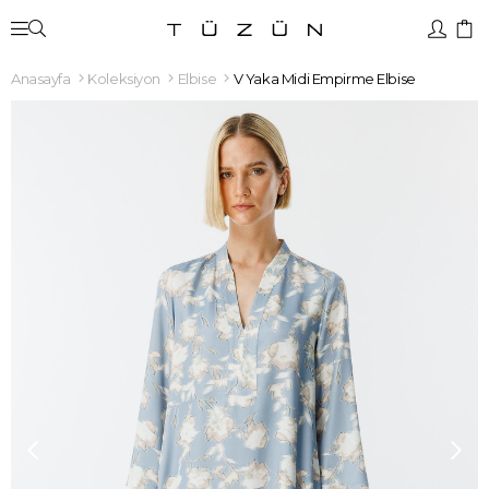
Anasayfa
Koleksiyon
Elbise
V Yaka Midi Empirme Elbise