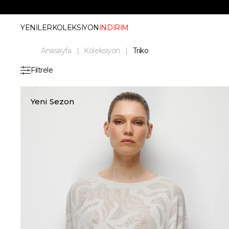
YENİLER
KOLEKSİYON
İNDİRİM
Anasayfa
Koleksiyon
Triko
Filtrele
Yeni Sezon