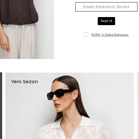
Jakarlı Uzun Hırka
₺5.565,00
₺7.950,00
+1
Yeni Sezon