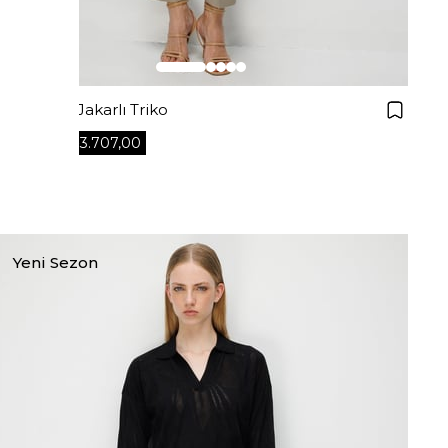
Kayık Yaka Jakarlı Triko
₺3.707,00
₺5.295,00
+4
Yeni Sezon