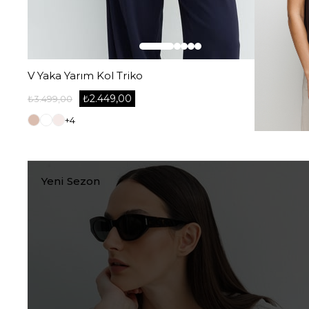
V Yaka Yarım Kol Triko
₺2.449,00
₺3.499,00
+4
Yeni Sezon