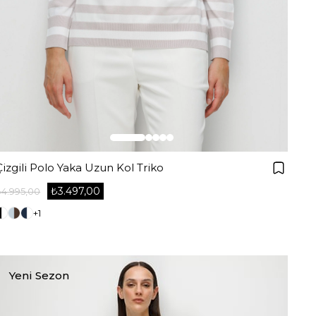
Çizgili Polo Yaka Uzun Kol Triko
₺3.497,00
₺4.995,00
+1
Yeni Sezon