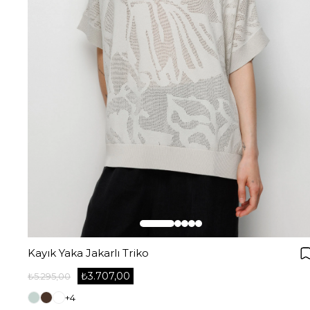
Kayık Yaka Jakarlı Triko
₺3.707,00
₺5.295,00
+4