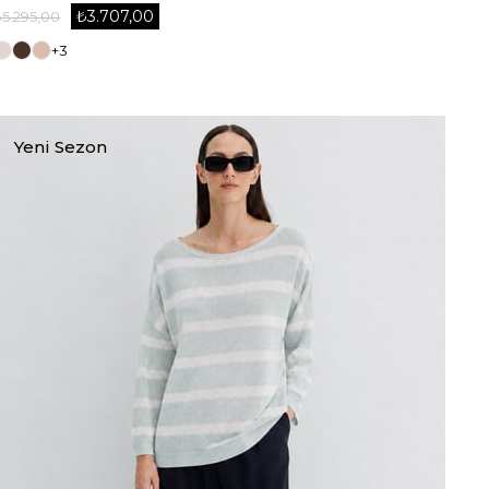
₺3.707,00
₺5.295,00
+3
Yeni Sezon