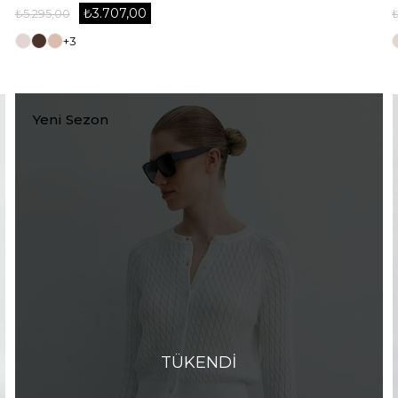
₺3.707,00
₺5.295,00
+3
Yeni Sezon
TÜKENDI