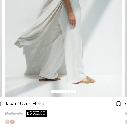
Jakarlı Uzun Hırka
₺5.565,00
₺7.950,00
+1