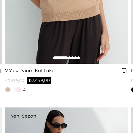
V Yaka Yarım Kol Triko
₺2.449,00
₺3.499,00
+4
Yeni Sezon