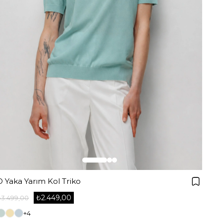
O Yaka Yarım Kol Triko
₺2.449,00
₺3.499,00
+4