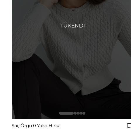
TÜKENDI
Saç Örgü 0 Yaka Hırka