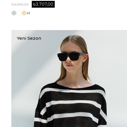
₺3.707,00
₺5.295,00
+1
Yeni Sezon