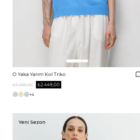
O Yaka Yarım Kol Triko
₺2.449,00
₺3.499,00
+4
Yeni Sezon