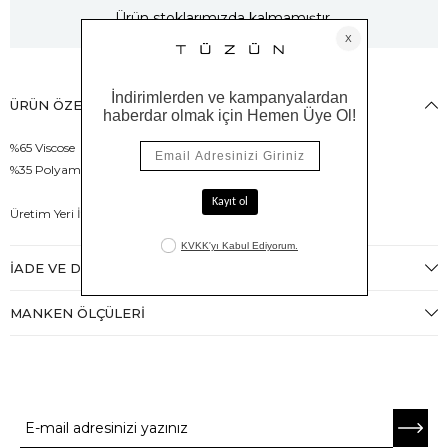
Ürün stoklarımızda kalmamıştır.
ÜRÜN ÖZELLIKLERI
%65 Viscose
%35 Polyamid
Üretim Yeri İtalya
İADE VE DEĞIŞIM
MANKEN ÖLÇÜLERI
E-BÜLTENE ABONE OL