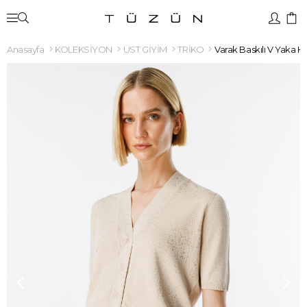
Anasayfa
KOLEKSİYON
ÜST GİYİM
TRİKO
Varak Baskılı V Yaka H