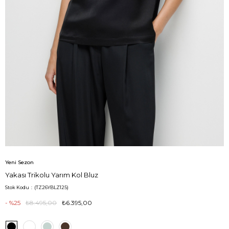
Yeni Sezon
Yakası Trikolu Yarım Kol Bluz
Stok Kodu
(TZ26YBLZ125)
25
₺8.495,00
₺6.395,00