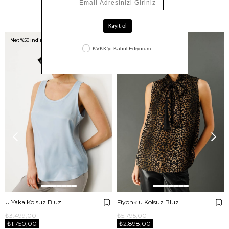
Benzer Ürünler
Net %50 İndirim!
Net %50 İndirim!
U Yaka Kolsuz Bluz
Fiyonklu Kolsuz Bluz
₺3.499,00
₺5.795,00
₺1.750,00
₺2.898,00