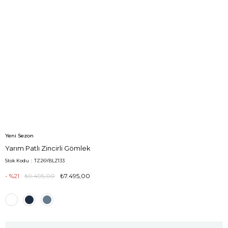
Yeni Sezon
Yarım Patlı Zincirli Gömlek
Stok Kodu
TZ26YBLZ133
21
₺9.495,00
₺7.495,00