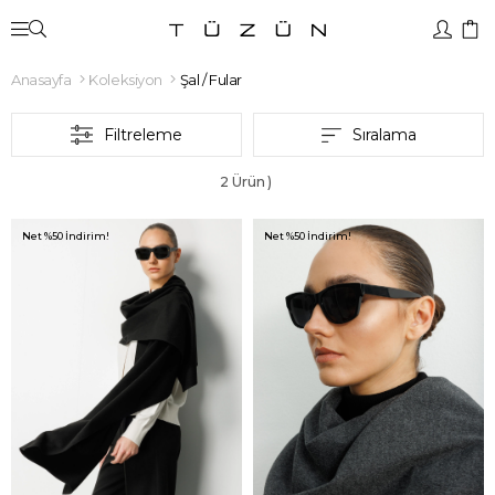
Anasayfa
Koleksiyon
Şal / Fular
Filtreleme
Sıralama
2 Ürün
Net %50 İndirim!
Net %50 İndirim!