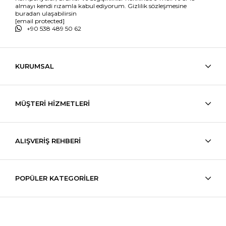
almayı kendi rızamla kabul ediyorum. Gizlilik sözleşmesine
buradan ulaşabilirsin
[email protected]
+90 538 489 50 62
KURUMSAL
MÜŞTERİ HİZMETLERİ
ALIŞVERİŞ REHBERİ
POPÜLER KATEGORİLER