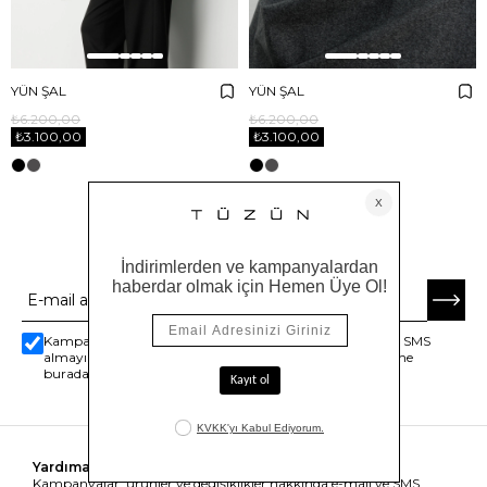
YÜN ŞAL
YÜN ŞAL
₺6.200,00
₺6.200,00
₺3.100,00
₺3.100,00
E-BÜLTENE ABONE OL
Kampanyalar, ürünler ve değişiklikler hakkında e-mail ve SMS
almayı kendi rızamla kabul ediyorum. Gizlilik sözleşmesine
buradan ulaşabilirsin
Yardıma mı ihtiyacın var?
Kampanyalar, ürünler ve değişiklikler hakkında e-mail ve SMS