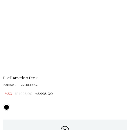
Pileli Anvelop Etek
Stok Kodu
TZ25KETK235
50
₺11.995,00
₺5.998,00