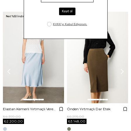
Benzer Ürünler
Net %50 İndirim!
Net %50 İndirim!
Elastan Kemerli Yırtmaçlı Verev Etek
Önden Yırtmaçlı Dar Etek
₺4.399,00
₺6.295,00
₺2.200,00
₺3.148,00